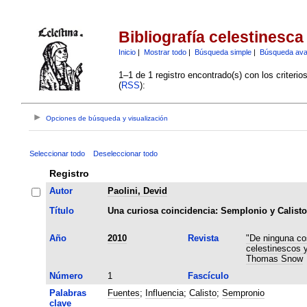
Bibliografía celestinesca
Inicio
|
Mostrar todo
|
Búsqueda simple
|
Búsqueda av
1–1 de 1 registro encontrado(s) con los criteri
(
RSS
):
Opciones de búsqueda y visualización
Seleccionar todo
Deseleccionar todo
Registro
Autor
Paolini, Devid
Título
Una curiosa coincidencia: Semplonio y Calisto 
Año
2010
Revista
"De ninguna co
celestinescos 
Thomas Snow
Número
1
Fascículo
Palabras
Fuentes
;
Influencia
;
Calisto
;
Sempronio
clave