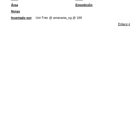
Área
Expedición
Notas
Insertado por
Uni-Trier @ amaranta_sg @ 169
Enlace p