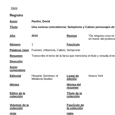
Inicio
Registro
Autor
Paolini, Devid
Título
Una curiosa coincidencia: Semplonio y Calisto personajes de 
Año
2010
Revista
"De ninguna cosa es 
en honor del profes
Número
1
Fascículo
Palabras clave
Fuentes
;
Influencia
;
Calisto
;
Sempronio
Resumen
Transcribe el texto de la farsa que menciona el título y estudia el te
Dirección
Autor
corporativo
Editorial
Hispanic Seminary of
Lugar de
Nueva York
Medieval Studies
edición
Idioma
Idioma del
resumen
Editor de la
Título de la
colección
colección
Volumen de la
Fascículo de
colección
la colección
ISSN
ISBN