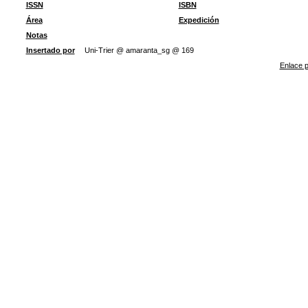
ISSN
ISBN
Área
Expedición
Notas
Insertado por
Uni-Trier @ amaranta_sg @ 169
Enlace p