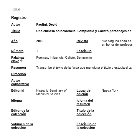
Inicio
Registro
Autor
Paolini, Devid
Título
Una curiosa coincidencia: Semplonio y Calisto personajes de 
Año
2010
Revista
"De ninguna cosa es 
en honor del profes
Número
1
Fascículo
Palabras
Fuentes
;
Influencia
;
Calisto
;
Sempronio
clave
Resumen
Transcribe el texto de la farsa que menciona el título y estudia el te
Dirección
Autor
corporativo
Editorial
Hispanic Seminary of
Lugar de
Nueva York
Medieval Studies
edición
Idioma
Idioma del
resumen
Editor de la
Título de la
colección
colección
Volumen de la
Fascículo de
colección
la colección