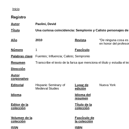
Inicio
Registro
Autor
Paolini, Devid
Título
Una curiosa coincidencia: Semplonio y Calisto personajes de 
Año
2010
Revista
"De ninguna cosa es 
en honor del profes
Número
1
Fascículo
Palabras clave
Fuentes
;
Influencia
;
Calisto
;
Sempronio
Resumen
Transcribe el texto de la farsa que menciona el título y estudia el te
Dirección
Autor
corporativo
Editorial
Hispanic Seminary of
Lugar de
Nueva York
Medieval Studies
edición
Idioma
Idioma del
resumen
Editor de la
Título de la
colección
colección
Volumen de la
Fascículo de
colección
la colección
ISSN
ISBN