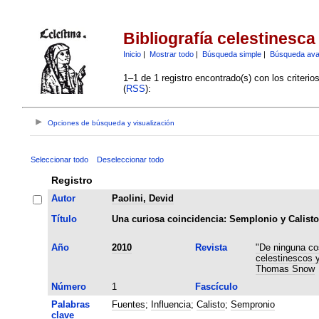
Bibliografía celestinesca
Inicio
|
Mostrar todo
|
Búsqueda simple
|
Búsqueda av
1–1 de 1 registro encontrado(s) con los criteri
(
RSS
):
Opciones de búsqueda y visualización
Seleccionar todo
Deseleccionar todo
Registro
Autor
Paolini, Devid
Título
Una curiosa coincidencia: Semplonio y Calisto 
Año
2010
Revista
"De ninguna co
celestinescos 
Thomas Snow
Número
1
Fascículo
Palabras
Fuentes
;
Influencia
;
Calisto
;
Sempronio
clave