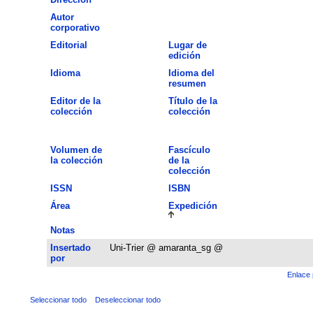
Autor
corporativo
Editorial
Lugar de
edición
Idioma
Idioma del
resumen
Editor de la
Título de la
colección
colección
Volumen de
Fascículo
la colección
de la
colección
ISSN
ISBN
Área
Expedición
Notas
Insertado
Uni-Trier @ amaranta_sg @
por
Enlace 
Seleccionar todo
Deseleccionar todo