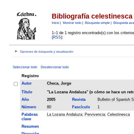
Bibliografía celestinesca
Inicio
|
Mostrar todo
|
Búsqueda simple
|
Búsqueda av
1–1 de 1 registro encontrado(s) con los criteri
(
RSS
):
Opciones de búsqueda y visualización
Seleccionar todo
Deseleccionar todo
Registro
Autor
Checa, Jorge
Título
"La Lozana Andaluza" (o cómo se hace un retr
Año
2005
Revista
Bulletin of Spanish S
Número
80
Fascículo
1
Palabras
La Lozana Andaluza
;
Pervivencia
;
Celestinesca
clave
Resumen
Dirección