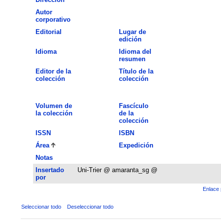
Autor
corporativo
Editorial
Lugar de
edición
Idioma
Idioma del
resumen
Editor de la
Título de la
colección
colección
Volumen de
Fascículo
la colección
de la
colección
ISSN
ISBN
Área
Expedición
Notas
Insertado
Uni-Trier @ amaranta_sg @
por
Enlace 
Seleccionar todo
Deseleccionar todo