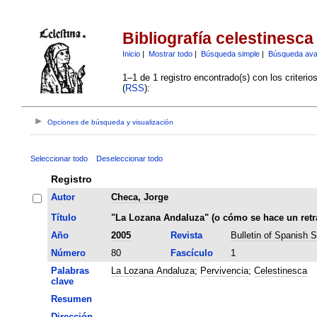
Bibliografía celestinesca
Inicio
|
Mostrar todo
|
Búsqueda simple
|
Búsqueda av
1–1 de 1 registro encontrado(s) con los criteri
(
RSS
):
Opciones de búsqueda y visualización
Seleccionar todo
Deseleccionar todo
Registro
Autor
Checa, Jorge
Título
"La Lozana Andaluza" (o cómo se hace un retr
Año
2005
Revista
Bulletin of Spanish S
Número
80
Fascículo
1
Palabras
La Lozana Andaluza
;
Pervivencia
;
Celestinesca
clave
Resumen
Dirección