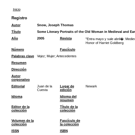
Inicio
Registro
Autor
Snow, Joseph Thomas
Título
Some Literary Portraits of the Old Woman in Medieval and Ea
Año
2005
Revista
"Entra mayo y sale abril�: Mediev
Honor of Harriet Goldberg
Número
Fascículo
Palabras clave
Vejez
;
Mujer
;
Antecedentes
Resumen
Dirección
Autor
corporativo
Editorial
Juan de la
Lugar de
Newark
Cuesta
edición
Idioma
Idioma del
resumen
Editor de la
Título de la
colección
colección
Volumen de la
Fascículo de
colección
la colección
ISSN
ISBN