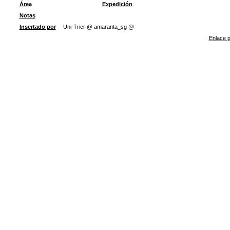
Área
Expedición
Notas
Insertado por
Uni-Trier @ amaranta_sg @
Enlace p