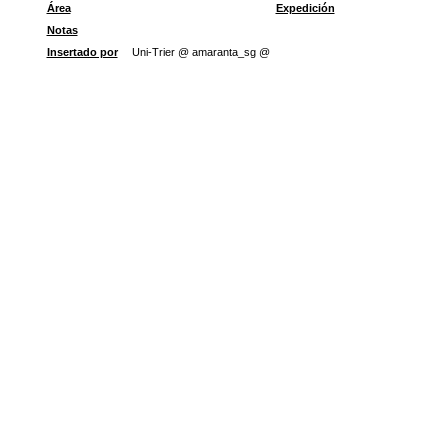
Área
Expedición
Notas
Insertado por
Uni-Trier @ amaranta_sg @