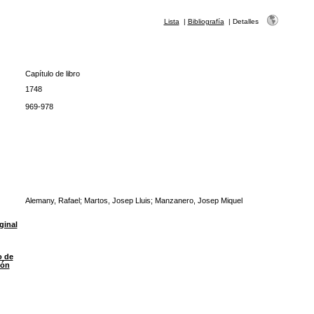
Lista
|
Bibliografía
|
Detalles
Capítulo de libro
1748
969-978
Alemany, Rafael; Martos, Josep Lluis; Manzanero, Josep Miquel
ginal
o de
ión