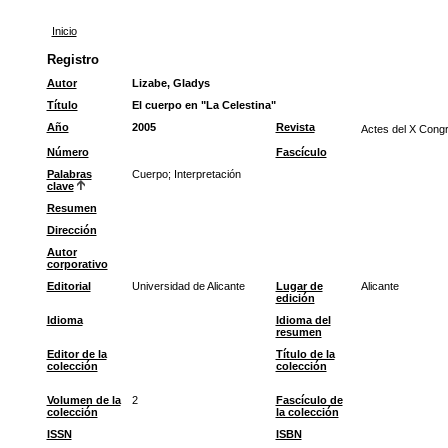
Inicio
Registro
Autor
Lizabe, Gladys
Título
El cuerpo en "La Celestina"
Año
2005
Revista
Actes del X Congr
Número
Fascículo
Palabras
Cuerpo
;
Interpretación
clave
Resumen
Dirección
Autor
corporativo
Editorial
Universidad de Alicante
Lugar de
Alicante
edición
Idioma
Idioma del
resumen
Editor de la
Título de la
colección
colección
Volumen de la
2
Fascículo de
colección
la colección
ISSN
ISBN