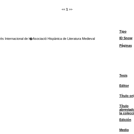
<<
1
>>
Tipo
ID Snow
ès Internacional de l�Asociació Hispànica de Literatura Medieval
Páginas
Tesis
Editor
Título ori
Título
abreviad
la colecc
Edición
Medio