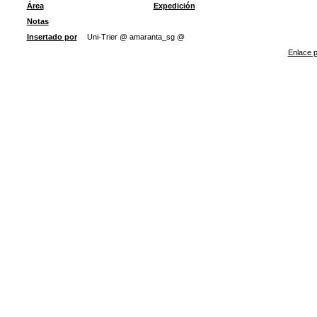
Área
Expedición
Notas
Insertado por
Uni-Trier @ amaranta_sg @
Enlace p