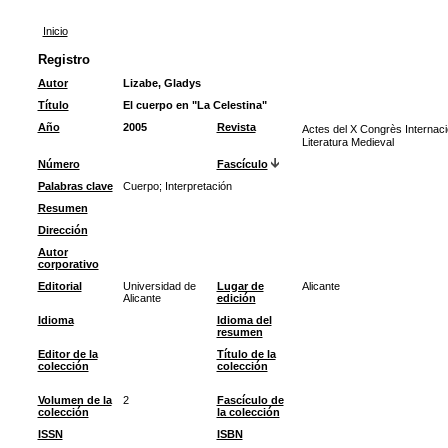
Inicio
Registro
Autor
Lizabe, Gladys
Título
El cuerpo en "La Celestina"
Año
2005
Revista
Actes del X Congrès Internac
Literatura Medieval
Número
Fascículo
Palabras clave
Cuerpo
;
Interpretación
Resumen
Dirección
Autor
corporativo
Editorial
Universidad de
Lugar de
Alicante
Alicante
edición
Idioma
Idioma del
resumen
Editor de la
Título de la
colección
colección
Volumen de la
2
Fascículo de
colección
la colección
ISSN
ISBN