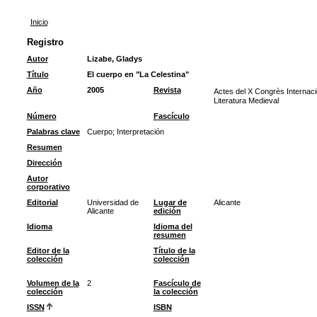
Inicio
Registro
Autor
Lizabe, Gladys
Título
El cuerpo en "La Celestina"
Año
2005
Revista
Actes del X Congrès Internac
Literatura Medieval
Número
Fascículo
Palabras clave
Cuerpo
;
Interpretación
Resumen
Dirección
Autor
corporativo
Editorial
Universidad de
Lugar de
Alicante
Alicante
edición
Idioma
Idioma del
resumen
Editor de la
Título de la
colección
colección
Volumen de la
2
Fascículo de
colección
la colección
ISSN
ISBN