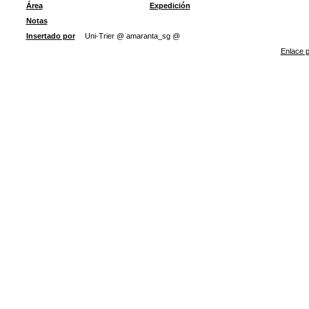
Área
Expedición
Notas
Insertado por
Uni-Trier @ amaranta_sg @
Enlace p