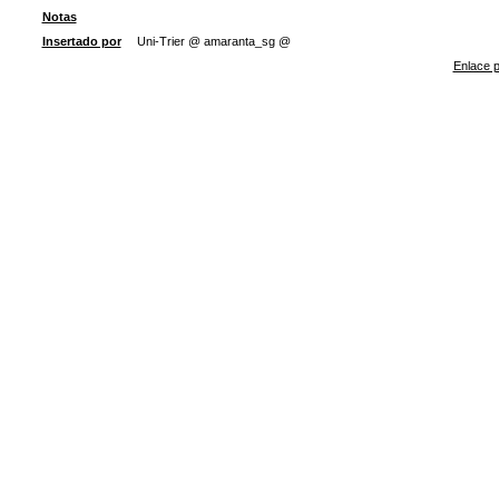
Notas
Insertado por
Uni-Trier @ amaranta_sg @
Enlace p