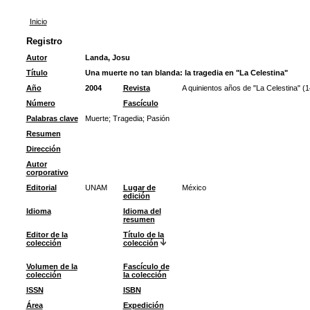
Inicio
Registro
Autor
Landa, Josu
Título
Una muerte no tan blanda: la tragedia en "La Celestina"
Año
2004
Revista
A quinientos años de "La Celestina" (
Número
Fascículo
Palabras clave
Muerte
;
Tragedia
;
Pasión
Resumen
Dirección
Autor
corporativo
Editorial
UNAM
Lugar de
México
edición
Idioma
Idioma del
resumen
Editor de la
Título de la
colección
colección
Volumen de la
Fascículo de
colección
la colección
ISSN
ISBN
Área
Expedición