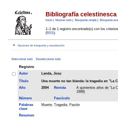
Bibliografía celestinesca
Inicio
|
Mostrar todo
|
Búsqueda simple
|
Búsqueda av
1–1 de 1 registro encontrado(s) con los criteri
(
RSS
):
Opciones de búsqueda y visualización
Seleccionar todo
Deseleccionar todo
Registro
Autor
Landa, Josu
Título
Una muerte no tan blanda: la tragedia en "La C
Año
2004
Revista
A quinientos años de "La C
1999)
Número
Fascículo
Palabras
Muerte
;
Tragedia
;
Pasión
clave
Resumen