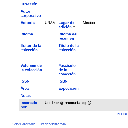
Dirección
Autor
corporativo
Editorial
UNAM
Lugar de
México
edición
Idioma
Idioma del
resumen
Editor de la
Título de la
colección
colección
Volumen de
Fascículo
la colección
de la
colección
ISSN
ISBN
Área
Expedición
Notas
Insertado
Uni-Trier @ amaranta_sg @
por
Enlace 
Seleccionar todo
Deseleccionar todo