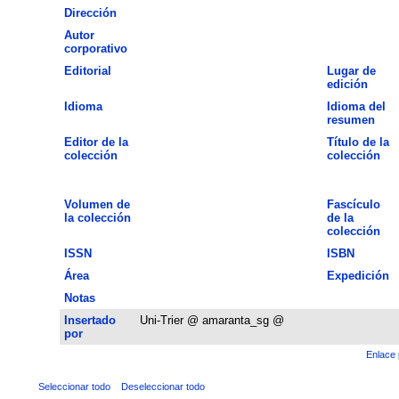
Dirección
Autor
corporativo
Editorial
Lugar de
edición
Idioma
Idioma del
resumen
Editor de la
Título de la
colección
colección
Volumen de
Fascículo
la colección
de la
colección
ISSN
ISBN
Área
Expedición
Notas
Insertado
Uni-Trier @ amaranta_sg @
por
Enlace 
Seleccionar todo
Deseleccionar todo