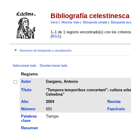
Bibliografía celestinesca
Inicio
|
Mostrar todo
|
Búsqueda simple
|
Búsqueda av
1–1 de 1 registro encontrado(s) con los criteri
(
RSS
):
Opciones de búsqueda y visualización
Seleccionar todo
Deseleccionar todo
Registro
Autor
Gargano, Antonio
Título
"Tempora temporibus concertant": cultura urban
Celestina"
Año
2004
Revista
Número
691
Fascículo
Palabras
Tiempo
clave
Resumen