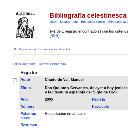
Bibliografía celestinesca
Inicio
|
Mostrar todo
|
Búsqueda simple
|
Búsqueda av
1–1 de 1 registro encontrado(s) con los criteri
(
RSS
):
Opciones de búsqueda y visualización
Seleccionar todo
Deseleccionar todo
Registro
Autor
Criado de Val, Manuel
Título
Don Quijote y Cervantes, de ayer a hoy (coleccó
y la literatura española del Siglo de Oro)
Año
2005
Revista
Número
Fascículo
Palabras
Recopilación de artículos
clave
Resumen