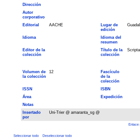
Dirección
Autor
corporativo
Editorial
AACHE
Lugar de
Guadal
edición
Idioma
Idioma del
resumen
Editor de la
Título de la
Script
colección
colección
Volumen de
12
Fascículo
la colección
de la
colección
ISSN
ISBN
Área
Expedición
Notas
Insertado
Uni-Trier @ amaranta_sg @
por
Enlace 
Seleccionar todo
Deseleccionar todo