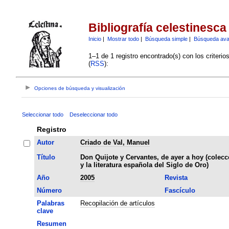
Bibliografía celestinesca
Inicio
|
Mostrar todo
|
Búsqueda simple
|
Búsqueda av
1–1 de 1 registro encontrado(s) con los criteri
(
RSS
):
Opciones de búsqueda y visualización
Seleccionar todo
Deseleccionar todo
Registro
Autor
Criado de Val, Manuel
Título
Don Quijote y Cervantes, de ayer a hoy (coleccó
y la literatura española del Siglo de Oro)
Año
2005
Revista
Número
Fascículo
Palabras
Recopilación de artículos
clave
Resumen