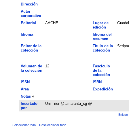
Dirección
Autor
corporativo
Editorial
AACHE
Lugar de
Guadal
edición
Idioma
Idioma del
resumen
Editor de la
Título de la
Script
colección
colección
Volumen de
12
Fascículo
la colección
de la
colección
ISSN
ISBN
Área
Expedición
Notas
Insertado
Uni-Trier @ amaranta_sg @
por
Enlace 
Seleccionar todo
Deseleccionar todo