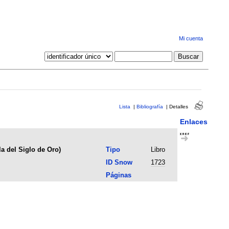
Mi cuenta
Lista
|
Bibliografía
|
Detalles
Enlaces
la del Siglo de Oro)
Tipo
Libro
ID Snow
1723
Páginas