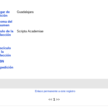
gar de
Guadalajara
ición
ioma del
sumen
tulo de la
Scripta Academiae
lección
scículo
 la
lección
BN
pedición
Enlace permanente a este registro
<<
1
>>