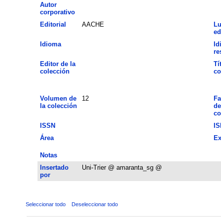
Autor
corporativo
Editorial
AACHE
Lu
ed
Idioma
Id
re
Editor de la
Tí
colección
co
Volumen de
12
Fa
la colección
de
co
ISSN
IS
Área
Ex
Notas
Insertado
Uni-Trier @ amaranta_sg @
por
Seleccionar todo
Deseleccionar todo