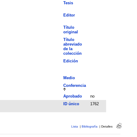
Tesis
Editor
Título
original
Título
abreviado
de la
colección
Edición
Medio
Conferencia
Aprobado
no
ID único
1762
Lista
|
Bibliografía
|
Detalles