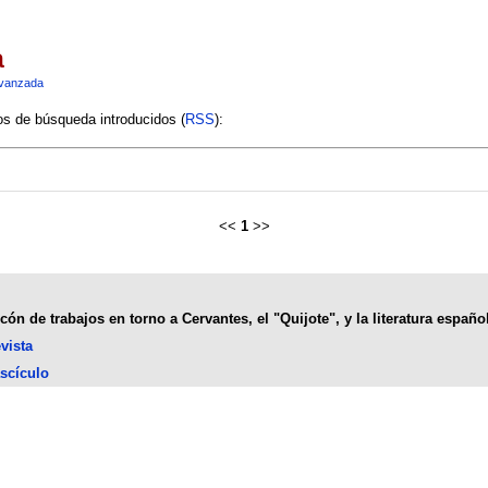
a
vanzada
ios de búsqueda introducidos (
RSS
):
<<
1
>>
ón de trabajos en torno a Cervantes, el "Quijote", y la literatura españo
vista
scículo