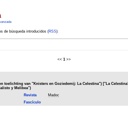
a
vanzada
ios de búsqueda introducidos (
RSS
):
<<
1
>>
 en toelichting van "Knisters en Goziedemij: La Celestina") ["La Celestina"
alisto y Melibea")
Revista
Madoc
Fascículo