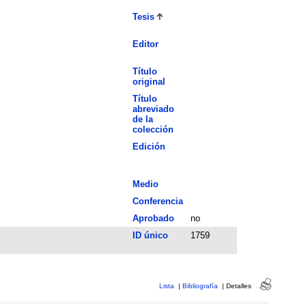
Tesis
Editor
Título
original
Título
abreviado
de la
colección
Edición
Medio
Conferencia
Aprobado
no
ID único
1759
Lista
|
Bibliografía
|
Detalles