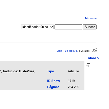
Mi cuenta
Lista
|
Bibliografía
|
Detalles
Enlaces
, traducida: H. deVries,
Tipo
Artículo
ID Snow
1719
Páginas
234-236