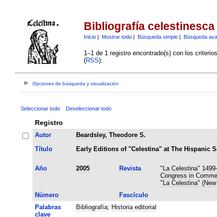
Bibliografía celestinesca
Inicio
|
Mostrar todo
|
Búsqueda simple
|
Búsqueda av
1–1 de 1 registro encontrado(s) con los criteri
(
RSS
):
Opciones de búsqueda y visualización
Seleccionar todo
Deseleccionar todo
Registro
Autor
Beardsley, Theodore S.
Título
Early Editions of "Celestina" at The Hispanic 
Año
2005
Revista
"La Celestina" 1499
Congress in Commemo
"La Celestina" (New
Número
Fascículo
Palabras
Bibliografía
;
Historia editorial
clave