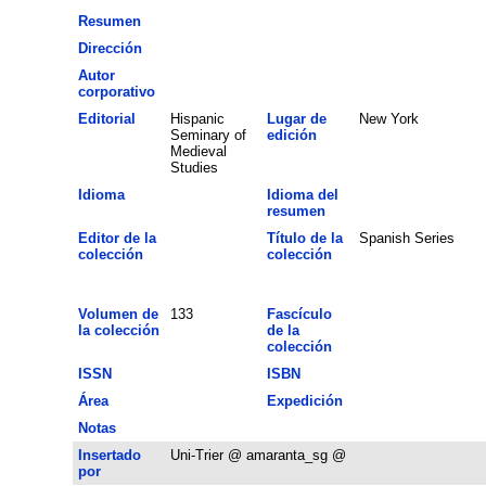
Resumen
Dirección
Autor
corporativo
Editorial
Hispanic
Lugar de
New York
Seminary of
edición
Medieval
Studies
Idioma
Idioma del
resumen
Editor de la
Título de la
Spanish Series
colección
colección
Volumen de
133
Fascículo
la colección
de la
colección
ISSN
ISBN
Área
Expedición
Notas
Insertado
Uni-Trier @ amaranta_sg @
por