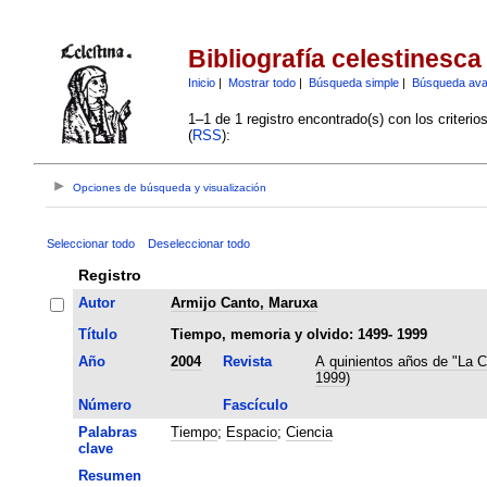
Bibliografía celestinesca
Inicio
|
Mostrar todo
|
Búsqueda simple
|
Búsqueda av
1–1 de 1 registro encontrado(s) con los criteri
(
RSS
):
Opciones de búsqueda y visualización
Seleccionar todo
Deseleccionar todo
Registro
Autor
Armijo Canto, Maruxa
Título
Tiempo, memoria y olvido: 1499- 1999
Año
2004
Revista
A quinientos años de "La C
1999)
Número
Fascículo
Palabras
Tiempo
;
Espacio
;
Ciencia
clave
Resumen