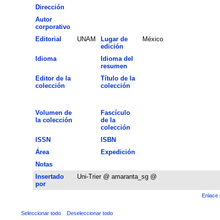
Dirección
Autor
corporativo
Editorial
UNAM
Lugar de
México
edición
Idioma
Idioma del
resumen
Editor de la
Título de la
colección
colección
Volumen de
Fascículo
la colección
de la
colección
ISSN
ISBN
Área
Expedición
Notas
Insertado
Uni-Trier @ amaranta_sg @
por
Enlace 
Seleccionar todo
Deseleccionar todo