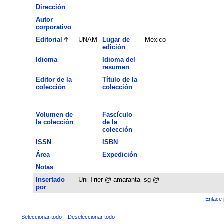
Dirección
Autor
corporativo
Editorial
UNAM
Lugar de
México
edición
Idioma
Idioma del
resumen
Editor de la
Título de la
colección
colección
Volumen de
Fascículo
la colección
de la
colección
ISSN
ISBN
Área
Expedición
Notas
Insertado
Uni-Trier @ amaranta_sg @
por
Enlace 
Seleccionar todo
Deseleccionar todo