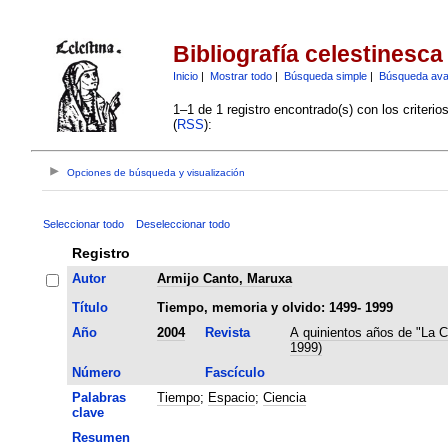
Bibliografía celestinesca
Inicio
|
Mostrar todo
|
Búsqueda simple
|
Búsqueda av
1–1 de 1 registro encontrado(s) con los criteri
(
RSS
):
Opciones de búsqueda y visualización
Seleccionar todo
Deseleccionar todo
Registro
Autor
Armijo Canto, Maruxa
Título
Tiempo, memoria y olvido: 1499- 1999
Año
2004
Revista
A quinientos años de "La C
1999)
Número
Fascículo
Palabras
Tiempo
;
Espacio
;
Ciencia
clave
Resumen