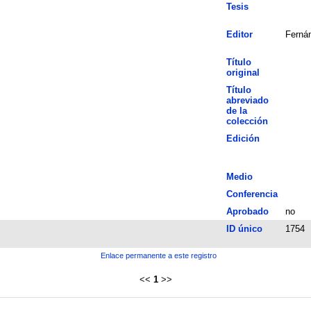
Tesis
Editor
Fernán
Título
original
Título
abreviado
de la
colección
Edición
Medio
Conferencia
Aprobado
no
ID único
1754
Enlace permanente a este registro
<<
1
>>