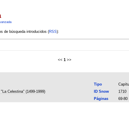
a
vanzada
ios de búsqueda introducidos (
RSS
):
<<
1
>>
Tipo
Capítu
 "La Celestina" (1499-1999)
ID Snow
1710
Páginas
69-80