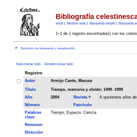
Bibliografía celestinesc
Inicio
|
Mostrar todo
|
Búsqueda simple
|
Búsqueda a
1–1 de 1 registro encontrado(s) con los criter
Opciones de búsqueda y visualización
Seleccionar todo
Deseleccionar todo
Registro
Autor
Armijo Canto, Maruxa
Título
Tiempo, memoria y olvido: 1499- 1999
Año
2004
Revista
A quinientos años de
Número
Fascículo
Palabras
Tiempo
;
Espacio
;
Ciencia
clave
Resumen
Dirección