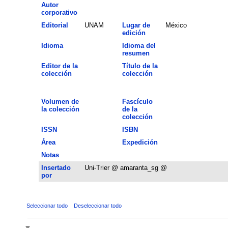
Autor
corporativo
Editorial
UNAM
Lugar de
México
edición
Idioma
Idioma del
resumen
Editor de la
Título de la
colección
colección
Volumen de
Fascículo
la colección
de la
colección
ISSN
ISBN
Área
Expedición
Notas
Insertado
Uni-Trier @ amaranta_sg @
por
Seleccionar todo
Deseleccionar todo