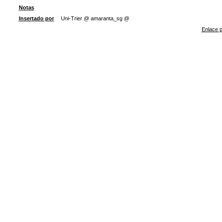
Notas
Insertado por
Uni-Trier @ amaranta_sg @
Enlace p