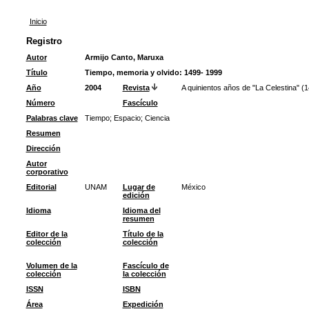
Inicio
Registro
Autor
Armijo Canto, Maruxa
Título
Tiempo, memoria y olvido: 1499- 1999
Año
2004
Revista
A quinientos años de "La Celestina" (
Número
Fascículo
Palabras clave
Tiempo
;
Espacio
;
Ciencia
Resumen
Dirección
Autor
corporativo
Editorial
UNAM
Lugar de
México
edición
Idioma
Idioma del
resumen
Editor de la
Título de la
colección
colección
Volumen de la
Fascículo de
colección
la colección
ISSN
ISBN
Área
Expedición