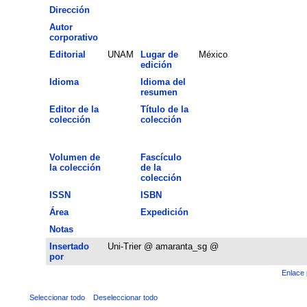
Dirección
Autor
corporativo
Editorial
UNAM
Lugar de
México
edición
Idioma
Idioma del
resumen
Editor de la
Título de la
colección
colección
Volumen de
Fascículo
la colección
de la
colección
ISSN
ISBN
Área
Expedición
Notas
Insertado
Uni-Trier @ amaranta_sg @
por
Enlace 
Seleccionar todo
Deseleccionar todo