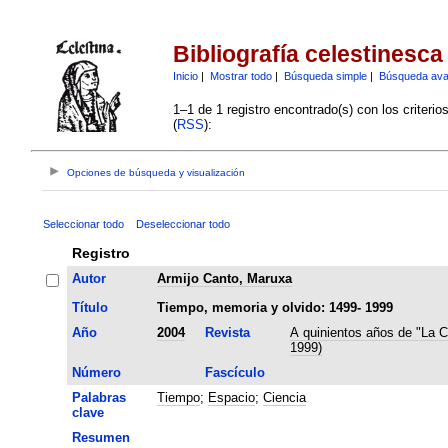
Bibliografía celestinesca
Inicio
|
Mostrar todo
|
Búsqueda simple
|
Búsqueda av
1–1 de 1 registro encontrado(s) con los criteri
(
RSS
):
Opciones de búsqueda y visualización
Seleccionar todo
Deseleccionar todo
Registro
Autor
Armijo Canto, Maruxa
Título
Tiempo, memoria y olvido: 1499- 1999
Año
2004
Revista
A quinientos años de "La C
1999)
Número
Fascículo
Palabras
Tiempo
;
Espacio
;
Ciencia
clave
Resumen