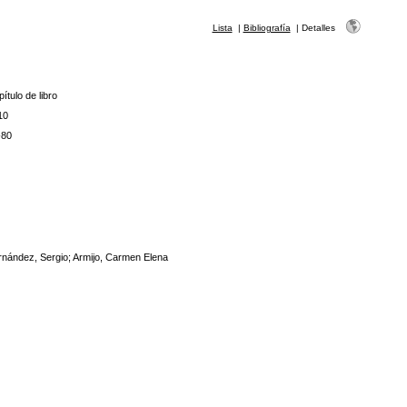
Lista
|
Bibliografía
|
Detalles
ítulo de libro
10
-80
nández, Sergio; Armijo, Carmen Elena