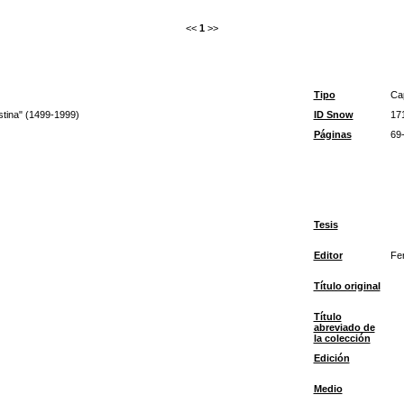
<<
1
>>
Tipo
Cap
stina" (1499-1999)
ID Snow
17
Páginas
69
Tesis
Editor
Fer
Título original
Título
abreviado de
la colección
Edición
Medio