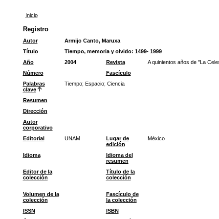
Inicio
Registro
Autor
Armijo Canto, Maruxa
Título
Tiempo, memoria y olvido: 1499- 1999
Año
2004
Revista
A quinientos años de "La Cele
Número
Fascículo
Palabras
Tiempo
;
Espacio
;
Ciencia
clave
Resumen
Dirección
Autor
corporativo
Editorial
UNAM
Lugar de
México
edición
Idioma
Idioma del
resumen
Editor de la
Título de la
colección
colección
Volumen de la
Fascículo de
colección
la colección
ISSN
ISBN