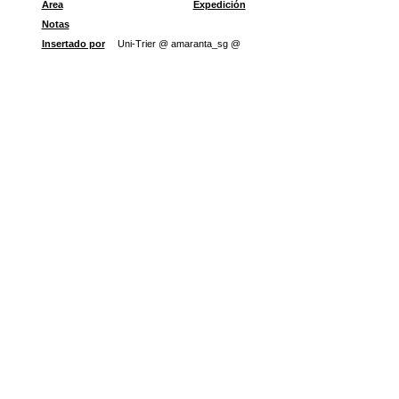
Área
Expedición
Notas
Insertado por
Uni-Trier @ amaranta_sg @