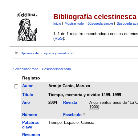
Bibliografía celestinesca
Inicio
|
Mostrar todo
|
Búsqueda simple
|
Búsqueda av
1–1 de 1 registro encontrado(s) con los criteri
(
RSS
):
Opciones de búsqueda y visualización
Seleccionar todo
Deseleccionar todo
Registro
Autor
Armijo Canto, Maruxa
Título
Tiempo, memoria y olvido: 1499- 1999
Año
2004
Revista
A quinientos años de "La C
1999)
Número
Fascículo
Palabras
Tiempo
;
Espacio
;
Ciencia
clave
Resumen