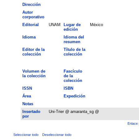
Dirección
Autor
corporativo
Editorial
UNAM
Lugar de
México
edición
Idioma
Idioma del
resumen
Editor de la
Título de la
colección
colección
Volumen de
Fascículo
la colección
de la
colección
ISSN
ISBN
Área
Expedición
Notas
Insertado
Uni-Trier @ amaranta_sg @
por
Enlace 
Seleccionar todo
Deseleccionar todo