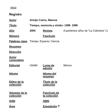
Inicio
Registro
Autor
Armijo Canto, Maruxa
Título
Tiempo, memoria y olvido: 1499- 1999
Año
2004
Revista
A quinientos años de "La Celestina" (
Número
Fascículo
Palabras clave
Tiempo
;
Espacio
;
Ciencia
Resumen
Dirección
Autor
corporativo
Editorial
UNAM
Lugar de
México
edición
Idioma
Idioma del
resumen
Editor de la
Título de la
colección
colección
Volumen de la
Fascículo de
colección
la colección
ISSN
ISBN
Área
Expedición