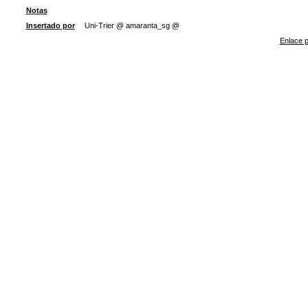
Notas
Insertado por
Uni-Trier @ amaranta_sg @
Enlace p