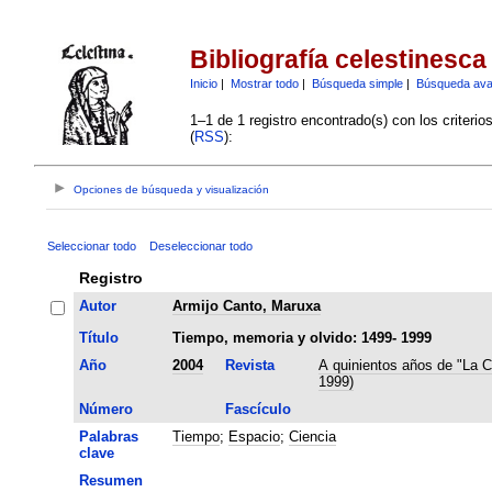
Bibliografía celestinesca
Inicio
|
Mostrar todo
|
Búsqueda simple
|
Búsqueda av
1–1 de 1 registro encontrado(s) con los criteri
(
RSS
):
Opciones de búsqueda y visualización
Seleccionar todo
Deseleccionar todo
Registro
Autor
Armijo Canto, Maruxa
Título
Tiempo, memoria y olvido: 1499- 1999
Año
2004
Revista
A quinientos años de "La C
1999)
Número
Fascículo
Palabras
Tiempo
;
Espacio
;
Ciencia
clave
Resumen