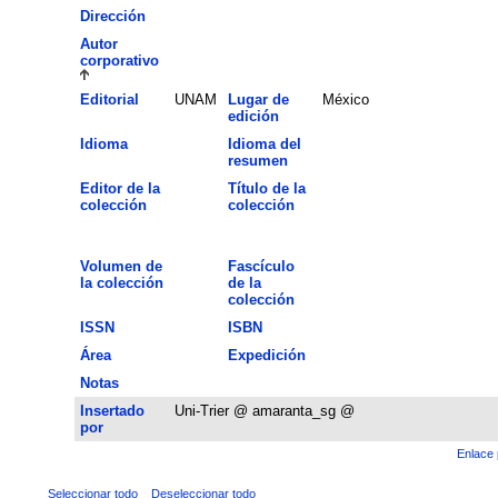
Dirección
Autor
corporativo
Editorial
UNAM
Lugar de
México
edición
Idioma
Idioma del
resumen
Editor de la
Título de la
colección
colección
Volumen de
Fascículo
la colección
de la
colección
ISSN
ISBN
Área
Expedición
Notas
Insertado
Uni-Trier @ amaranta_sg @
por
Enlace 
Seleccionar todo
Deseleccionar todo