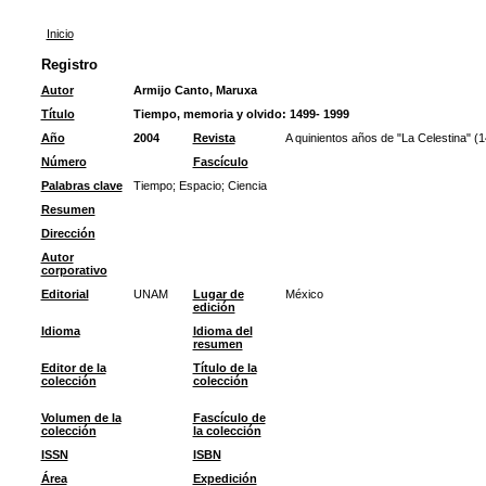
Inicio
Registro
Autor
Armijo Canto, Maruxa
Título
Tiempo, memoria y olvido: 1499- 1999
Año
2004
Revista
A quinientos años de "La Celestina" (
Número
Fascículo
Palabras clave
Tiempo
;
Espacio
;
Ciencia
Resumen
Dirección
Autor
corporativo
Editorial
UNAM
Lugar de
México
edición
Idioma
Idioma del
resumen
Editor de la
Título de la
colección
colección
Volumen de la
Fascículo de
colección
la colección
ISSN
ISBN
Área
Expedición