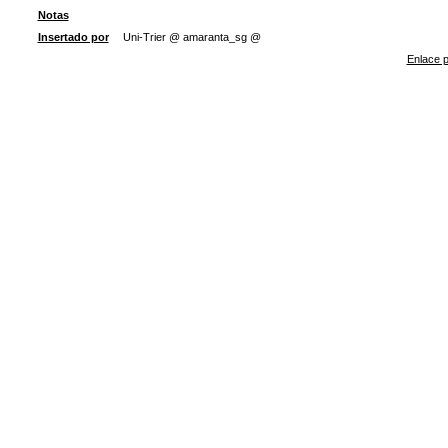
Notas
Insertado por
Uni-Trier @ amaranta_sg @
Enlace p