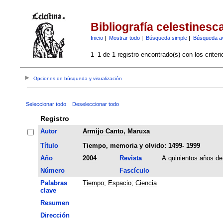
Bibliografía celestinesc
Inicio
|
Mostrar todo
|
Búsqueda simple
|
Búsqueda a
1–1 de 1 registro encontrado(s) con los criter
Opciones de búsqueda y visualización
Seleccionar todo
Deseleccionar todo
Registro
Autor
Armijo Canto, Maruxa
Título
Tiempo, memoria y olvido: 1499- 1999
Año
2004
Revista
A quinientos años de
Número
Fascículo
Palabras
Tiempo
;
Espacio
;
Ciencia
clave
Resumen
Dirección