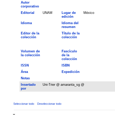
Autor
corporativo
Editorial
UNAM
Lugar de
México
edición
Idioma
Idioma del
resumen
Editor de la
Título de la
colección
colección
Volumen de
Fascículo
la colección
de la
colección
ISSN
ISBN
Área
Expedición
Notas
Insertado
Uni-Trier @ amaranta_sg @
por
Seleccionar todo
Deseleccionar todo