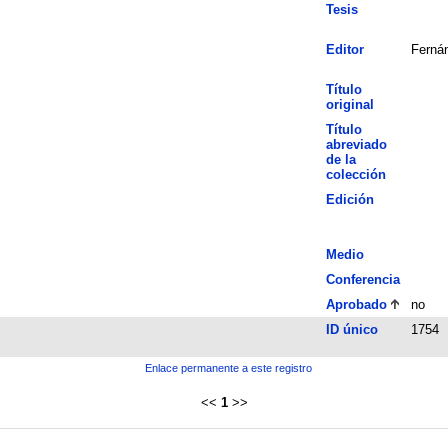
Tesis
Editor
Fernán
Título
original
Título
abreviado
de la
colección
Edición
Medio
Conferencia
Aprobado
no
ID único
1754
Enlace permanente a este registro
<<
1
>>