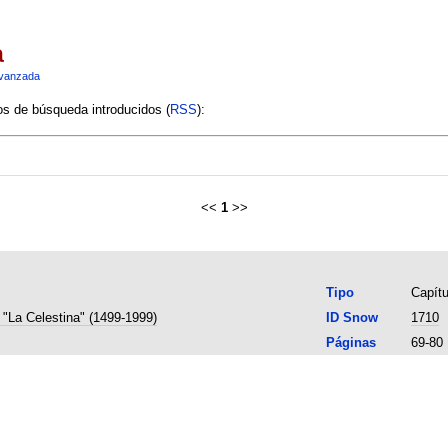
a
vanzada
ios de búsqueda introducidos (
RSS
):
<<
1
>>
Tipo
Capítu
 "La Celestina" (1499-1999)
ID Snow
1710
Páginas
69-80