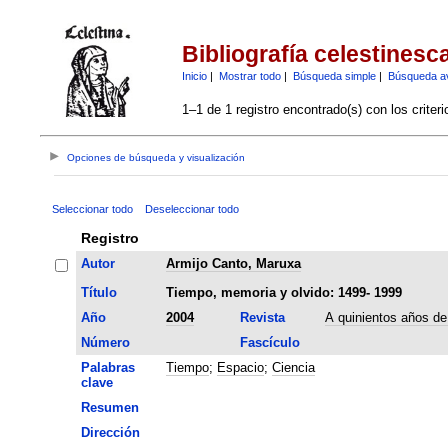
Bibliografía celestinesc
Inicio
|
Mostrar todo
|
Búsqueda simple
|
Búsqueda a
1–1 de 1 registro encontrado(s) con los criter
Opciones de búsqueda y visualización
Seleccionar todo
Deseleccionar todo
Registro
Autor
Armijo Canto, Maruxa
Título
Tiempo, memoria y olvido: 1499- 1999
Año
2004
Revista
A quinientos años de
Número
Fascículo
Palabras
Tiempo
;
Espacio
;
Ciencia
clave
Resumen
Dirección