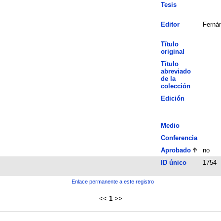
Tesis
Editor
Fernán
Título
original
Título
abreviado
de la
colección
Edición
Medio
Conferencia
Aprobado
no
ID único
1754
Enlace permanente a este registro
<<
1
>>