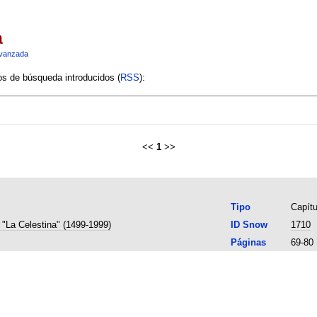
a
vanzada
ios de búsqueda introducidos (
RSS
):
<<
1
>>
Tipo
Capítu
 "La Celestina" (1499-1999)
ID Snow
1710
Páginas
69-80