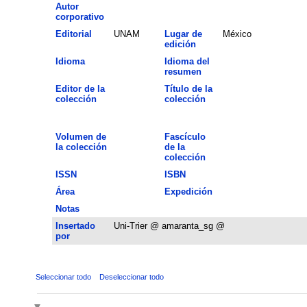
Autor
corporativo
Editorial
UNAM
Lugar de
México
edición
Idioma
Idioma del
resumen
Editor de la
Título de la
colección
colección
Volumen de
Fascículo
la colección
de la
colección
ISSN
ISBN
Área
Expedición
Notas
Insertado
Uni-Trier @ amaranta_sg @
por
Seleccionar todo
Deseleccionar todo