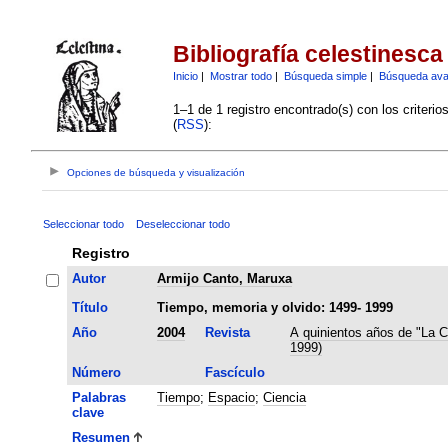
Bibliografía celestinesca
Inicio
|
Mostrar todo
|
Búsqueda simple
|
Búsqueda av
1–1 de 1 registro encontrado(s) con los criteri
(
RSS
):
Opciones de búsqueda y visualización
Seleccionar todo
Deseleccionar todo
Registro
Autor
Armijo Canto, Maruxa
Título
Tiempo, memoria y olvido: 1499- 1999
Año
2004
Revista
A quinientos años de "La C
1999)
Número
Fascículo
Palabras
Tiempo
;
Espacio
;
Ciencia
clave
Resumen