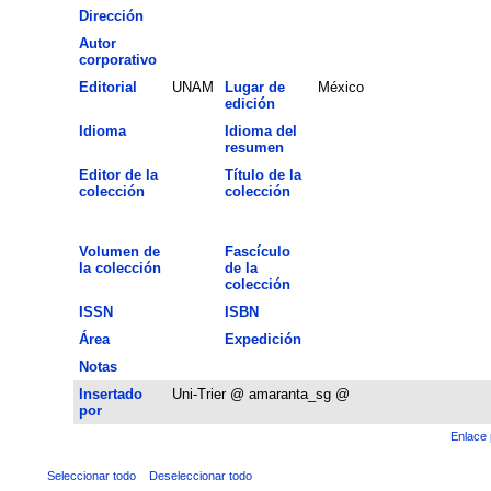
Dirección
Autor
corporativo
Editorial
UNAM
Lugar de
México
edición
Idioma
Idioma del
resumen
Editor de la
Título de la
colección
colección
Volumen de
Fascículo
la colección
de la
colección
ISSN
ISBN
Área
Expedición
Notas
Insertado
Uni-Trier @ amaranta_sg @
por
Enlace 
Seleccionar todo
Deseleccionar todo