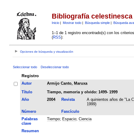
Bibliografía celestinesca
Inicio
|
Mostrar todo
|
Búsqueda simple
|
Búsqueda av
1–1 de 1 registro encontrado(s) con los criteri
(
RSS
):
Opciones de búsqueda y visualización
Seleccionar todo
Deseleccionar todo
Registro
Autor
Armijo Canto, Maruxa
Título
Tiempo, memoria y olvido: 1499- 1999
Año
2004
Revista
A quinientos años de "La C
1999)
Número
Fascículo
Palabras
Tiempo
;
Espacio
;
Ciencia
clave
Resumen