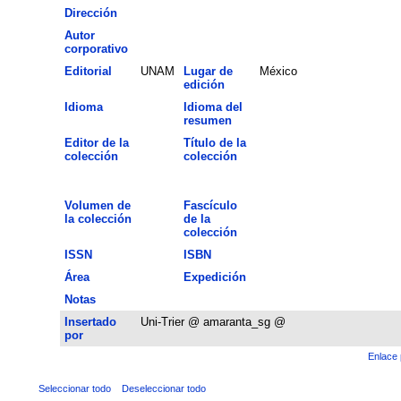
Dirección
Autor
corporativo
Editorial
UNAM
Lugar de
México
edición
Idioma
Idioma del
resumen
Editor de la
Título de la
colección
colección
Volumen de
Fascículo
la colección
de la
colección
ISSN
ISBN
Área
Expedición
Notas
Insertado
Uni-Trier @ amaranta_sg @
por
Enlace 
Seleccionar todo
Deseleccionar todo