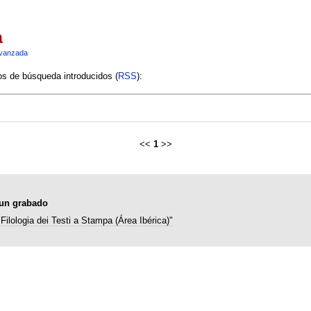
a
vanzada
ios de búsqueda introducidos (
RSS
):
<<
1
>>
e un grabado
Filologia dei Testi a Stampa (Área Ibérica)"