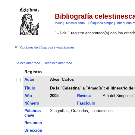
Bibliografía celestinesc
Inicio
|
Mostrar todo
|
Búsqueda simple
|
Búsqueda a
1–1 de 1 registro encontrado(s) con los criter
Opciones de búsqueda y visualización
Seleccionar todo
Deseleccionar todo
Registro
Autor
Alvar, Carlos
Título
De la "Celestina" a "Amadís": el itinerario d
Año
2005
Revista
Atti del Simposio "
Número
Fascículo
Palabras
Xilografías
;
Grabados
;
Ilustraciones
clave
Resumen
Dirección