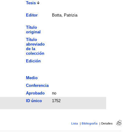
Tesis
Editor
Botta, Patrizia
Título
original
Título
abreviado
de la
colección
Edición
Medio
Conferencia
Aprobado
no
ID único
1752
Lista
|
Bibliografía
|
Detalles