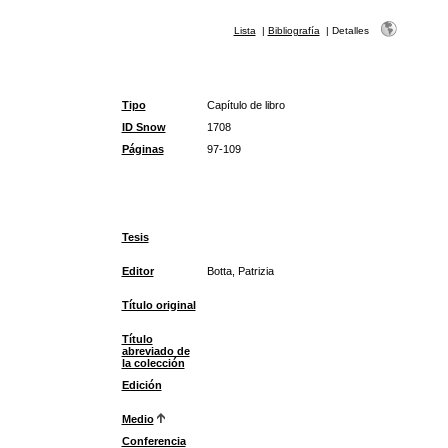
Lista
|
Bibliografía
|
Detalles
Tipo
Capítulo de libro
ID Snow
1708
Páginas
97-109
Tesis
Editor
Botta, Patrizia
Título original
Título
abreviado de
la colección
Edición
Medio
Conferencia