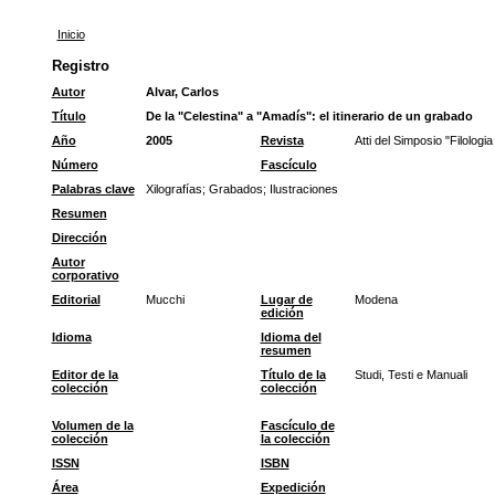
Inicio
Registro
Autor
Alvar, Carlos
Título
De la "Celestina" a "Amadís": el itinerario de un grabado
Año
2005
Revista
Atti del Simposio "Filologi
Número
Fascículo
Palabras clave
Xilografías
;
Grabados
;
Ilustraciones
Resumen
Dirección
Autor
corporativo
Editorial
Mucchi
Lugar de
Modena
edición
Idioma
Idioma del
resumen
Editor de la
Título de la
Studi, Testi e Manuali
colección
colección
Volumen de la
Fascículo de
colección
la colección
ISSN
ISBN
Área
Expedición