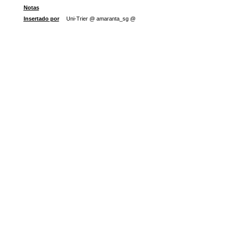
Notas
Insertado por
Uni-Trier @ amaranta_sg @