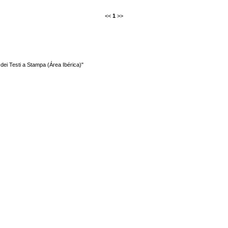
<<
1
>>
a dei Testi a Stampa (Área Ibérica)"