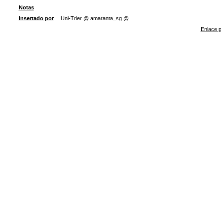
Notas
Insertado por
Uni-Trier @ amaranta_sg @
Enlace p