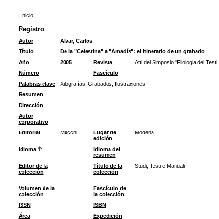
Inicio
Registro
Autor
Alvar, Carlos
Título
De la "Celestina" a "Amadís": el itinerario de un grabado
Año
2005
Revista
Atti del Simposio "Filologia dei Test
Número
Fascículo
Palabras clave
Xilografías
;
Grabados
;
Ilustraciones
Resumen
Dirección
Autor
corporativo
Editorial
Mucchi
Lugar de
Modena
edición
Idioma
Idioma del
resumen
Editor de la
Título de la
Studi, Testi e Manuali
colección
colección
Volumen de la
Fascículo de
colección
la colección
ISSN
ISBN
Área
Expedición