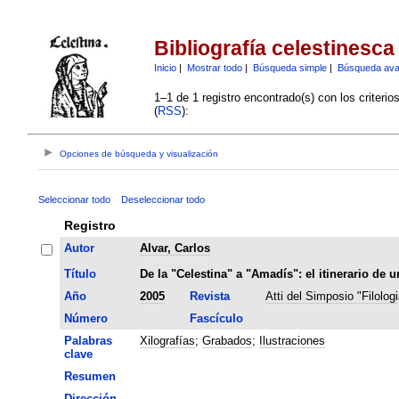
Bibliografía celestinesca
Inicio
|
Mostrar todo
|
Búsqueda simple
|
Búsqueda av
1–1 de 1 registro encontrado(s) con los criteri
(
RSS
):
Opciones de búsqueda y visualización
Seleccionar todo
Deseleccionar todo
Registro
Autor
Alvar, Carlos
Título
De la "Celestina" a "Amadís": el itinerario de 
Año
2005
Revista
Atti del Simposio "Filolog
Número
Fascículo
Palabras
Xilografías
;
Grabados
;
Ilustraciones
clave
Resumen
Dirección