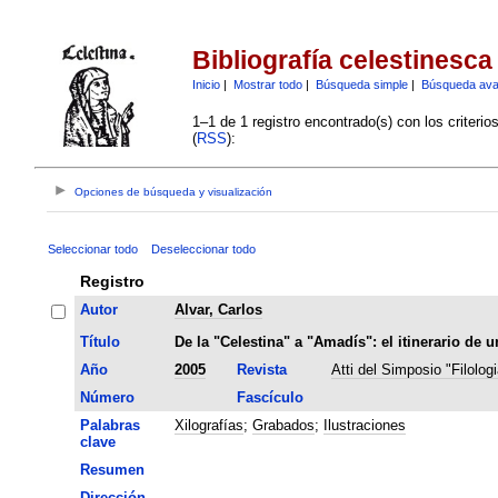
Bibliografía celestinesca
Inicio
|
Mostrar todo
|
Búsqueda simple
|
Búsqueda av
1–1 de 1 registro encontrado(s) con los criteri
(
RSS
):
Opciones de búsqueda y visualización
Seleccionar todo
Deseleccionar todo
Registro
Autor
Alvar, Carlos
Título
De la "Celestina" a "Amadís": el itinerario de 
Año
2005
Revista
Atti del Simposio "Filolog
Número
Fascículo
Palabras
Xilografías
;
Grabados
;
Ilustraciones
clave
Resumen
Dirección