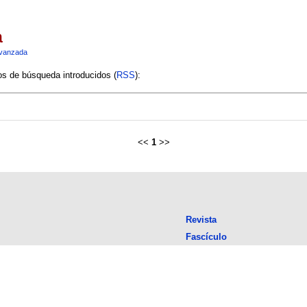
a
vanzada
ios de búsqueda introducidos (
RSS
):
<<
1
>>
Revista
Fascículo