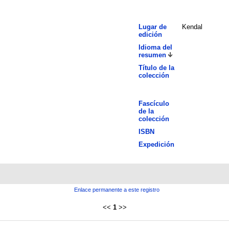
Lugar de
Kendal
edición
Idioma del
resumen
Título de la
colección
Fascículo
de la
colección
ISBN
Expedición
Enlace permanente a este registro
<<
1
>>