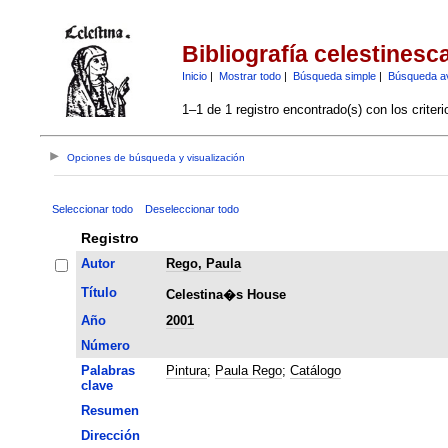
Bibliografía celestinesc
Inicio
|
Mostrar todo
|
Búsqueda simple
|
Búsqueda a
1–1 de 1 registro encontrado(s) con los criter
Opciones de búsqueda y visualización
Seleccionar todo
Deseleccionar todo
Registro
Autor
Rego, Paula
Título
Celestina�s House
Año
2001
Número
Palabras
Pintura
;
Paula Rego
;
Catálogo
clave
Resumen
Dirección