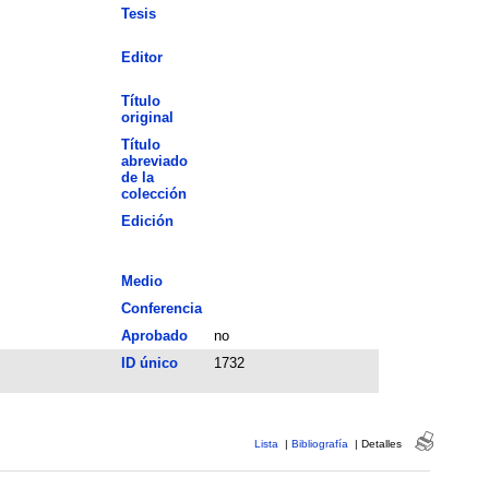
Tesis
Editor
Título
original
Título
abreviado
de la
colección
Edición
Medio
Conferencia
Aprobado
no
ID único
1732
Lista
|
Bibliografía
|
Detalles