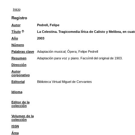
Inicio
Registro
Autor
Pedrell, Felipe
Título
La Celestina. Tragicomedia lírica de Calisto y Melibea, en cuat
Año
2003
Número
Palabras clave
Adaptación musical
;
Ópera
;
Felipe Pedrell
Resumen
Adaptación para voz y piano. Facsímil del original de 1903.
Dirección
Autor
corporativo
Editorial
Biblioteca Virtual Miguel de Cervantes
Idioma
Editor de la
colección
Volumen de la
colección
ISSN
Área