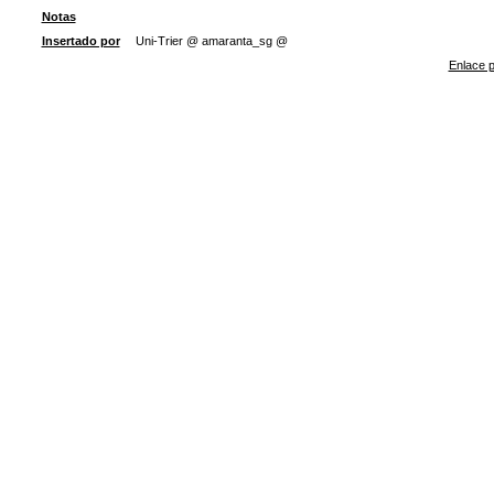
Notas
Insertado por
Uni-Trier @ amaranta_sg @
Enlace p