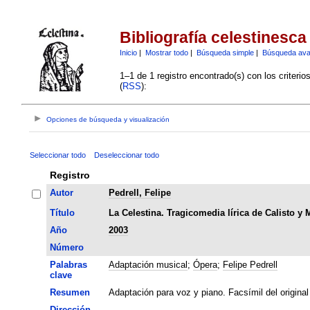
Bibliografía celestinesca
Inicio
|
Mostrar todo
|
Búsqueda simple
|
Búsqueda av
1–1 de 1 registro encontrado(s) con los criteri
(
RSS
):
Opciones de búsqueda y visualización
Seleccionar todo
Deseleccionar todo
Registro
Autor
Pedrell, Felipe
Título
La Celestina. Tragicomedia lírica de Calisto y 
Año
2003
Número
Palabras
Adaptación musical
;
Ópera
;
Felipe Pedrell
clave
Resumen
Adaptación para voz y piano. Facsímil del original
Dirección