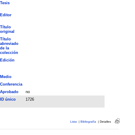
Tesis
Editor
Título
original
Título
abreviado
de la
colección
Edición
Medio
Conferencia
Aprobado
no
ID único
1726
Lista
|
Bibliografía
|
Detalles