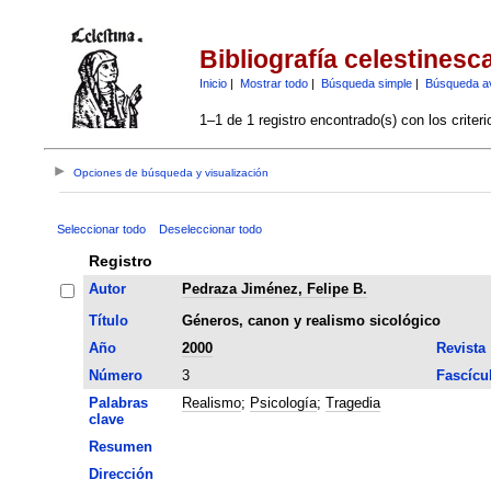
Bibliografía celestinesc
Inicio
|
Mostrar todo
|
Búsqueda simple
|
Búsqueda a
1–1 de 1 registro encontrado(s) con los criter
Opciones de búsqueda y visualización
Seleccionar todo
Deseleccionar todo
Registro
Autor
Pedraza Jiménez, Felipe B.
Título
Géneros, canon y realismo sicológico
Año
2000
Revista
Número
3
Fascícu
Palabras
Realismo
;
Psicología
;
Tragedia
clave
Resumen
Dirección