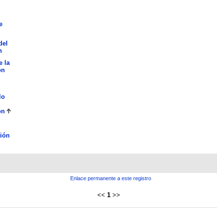
e
del
n
e la
ón
lo
ón
ión
Enlace permanente a este registro
<<
1
>>