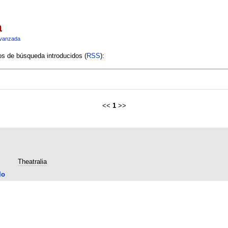
a
vanzada
ios de búsqueda introducidos (
RSS
):
<<
1
>>
Theatralia
lo