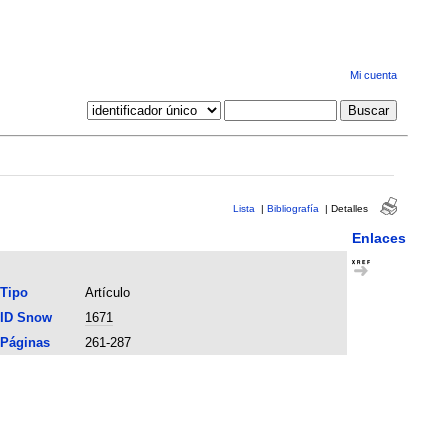
Mi cuenta
Lista
|
Bibliografía
|
Detalles
Enlaces
Tipo
Artículo
ID Snow
1671
Páginas
261-287