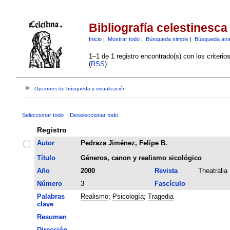
Bibliografía celestinesca
Inicio
|
Mostrar todo
|
Búsqueda simple
|
Búsqueda av
1–1 de 1 registro encontrado(s) con los criteri
(
RSS
):
Opciones de búsqueda y visualización
Seleccionar todo
Deseleccionar todo
Registro
Autor
Pedraza Jiménez, Felipe B.
Título
Géneros, canon y realismo sicológico
Año
2000
Revista
Theatralia
Número
3
Fascículo
Palabras
Realismo
;
Psicología
;
Tragedia
clave
Resumen
Dirección