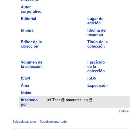
Autor
corporativo
Editorial
Lugar de
edición
Idioma
Idioma del
resumen
Editor de la
Título de la
colección
colección
Volumen de
Fascículo
la colección
de la
colección
ISSN
ISBN
Área
Expedición
Notas
Insertado
Uni-Trier @ amaranta_sg @
por
Enlace 
Seleccionar todo
Deseleccionar todo