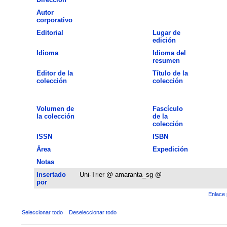
Autor
corporativo
Editorial
Lugar de
edición
Idioma
Idioma del
resumen
Editor de la
Título de la
colección
colección
Volumen de
Fascículo
la colección
de la
colección
ISSN
ISBN
Área
Expedición
Notas
Insertado
Uni-Trier @ amaranta_sg @
por
Enlace 
Seleccionar todo
Deseleccionar todo