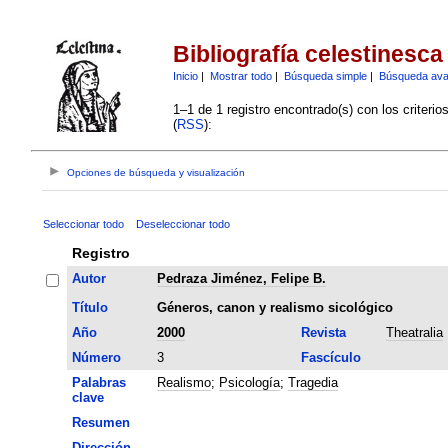
Bibliografía celestinesca
Inicio
|
Mostrar todo
|
Búsqueda simple
|
Búsqueda av
1–1 de 1 registro encontrado(s) con los criteri
(
RSS
):
Opciones de búsqueda y visualización
Seleccionar todo
Deseleccionar todo
Registro
Autor
Pedraza Jiménez, Felipe B.
Título
Géneros, canon y realismo sicológico
Año
2000
Revista
Theatralia
Número
3
Fascículo
Palabras
Realismo
;
Psicología
;
Tragedia
clave
Resumen
Dirección