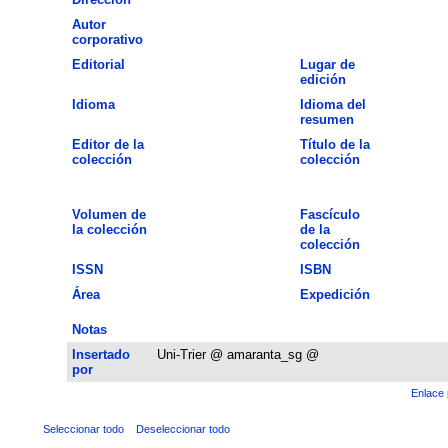
Autor
corporativo
Editorial
Lugar de
edición
Idioma
Idioma del
resumen
Editor de la
Título de la
colección
colección
Volumen de
Fascículo
la colección
de la
colección
ISSN
ISBN
Área
Expedición
Notas
Insertado
Uni-Trier @ amaranta_sg @
por
Enlace 
Seleccionar todo
Deseleccionar todo