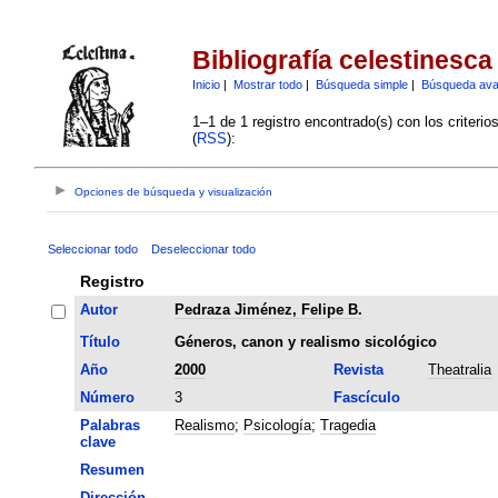
Bibliografía celestinesca
Inicio
|
Mostrar todo
|
Búsqueda simple
|
Búsqueda av
1–1 de 1 registro encontrado(s) con los criteri
(
RSS
):
Opciones de búsqueda y visualización
Seleccionar todo
Deseleccionar todo
Registro
Autor
Pedraza Jiménez, Felipe B.
Título
Géneros, canon y realismo sicológico
Año
2000
Revista
Theatralia
Número
3
Fascículo
Palabras
Realismo
;
Psicología
;
Tragedia
clave
Resumen
Dirección