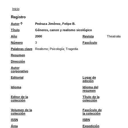
Inicio
Registro
Autor
Pedraza Jiménez, Felipe B.
Título
Géneros, canon y realismo sicológico
Año
2000
Revista
Theatralia
Número
3
Fascículo
Palabras clave
Realismo
;
Psicología
;
Tragedia
Resumen
Dirección
Autor
corporativo
Editorial
Lugar de
edición
Idioma
Idioma del
resumen
Editor de la
Título de la
colección
colección
Volumen de la
Fascículo de
colección
la colección
ISSN
ISBN
Área
Expedición