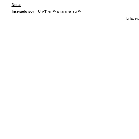
Notas
Insertado por
Uni-Trier @ amaranta_sg @
Enlace p