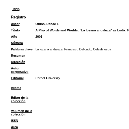
Inicio
Registro
Autor
Orlins, Danae T.
Título
A Play of Words and Worlds: "La lozana andaluza" as Ludic T
Año
2001
Número
Palabras clave
La lozana andaluza
;
Francisco Delicado
;
Celestinesca
Resumen
Dirección
Autor
corporativo
Editorial
Cornell University
Idioma
Editor de la
colección
Volumen de la
colección
ISSN
Área