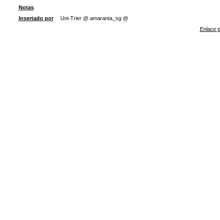
Notas
Insertado por
Uni-Trier @ amaranta_sg @
Enlace p