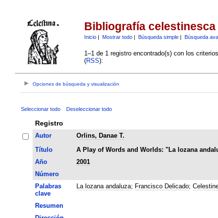
Bibliografía celestinesca
Inicio
|
Mostrar todo
|
Búsqueda simple
|
Búsqueda av
1–1 de 1 registro encontrado(s) con los criteri
(
RSS
):
Opciones de búsqueda y visualización
Seleccionar todo
Deseleccionar todo
Registro
Autor
Orlins, Danae T.
Título
A Play of Words and Worlds: "La lozana andalu
Año
2001
Número
Palabras
La lozana andaluza
;
Francisco Delicado
;
Celestin
clave
Resumen
Dirección