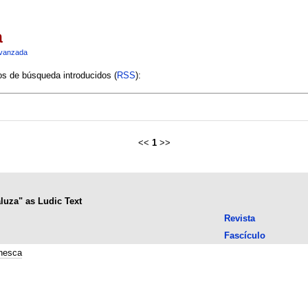
a
vanzada
ios de búsqueda introducidos (
RSS
):
<<
1
>>
luza" as Ludic Text
Revista
Fascículo
inesca