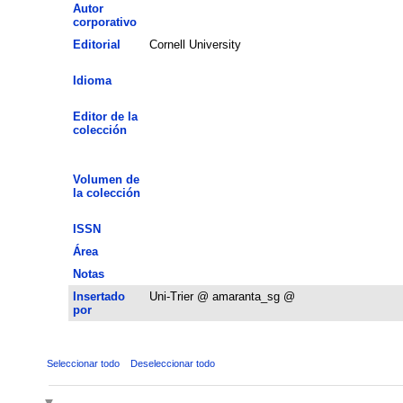
Autor
corporativo
Editorial
Cornell University
Idioma
Editor de la
colección
Volumen de
la colección
ISSN
Área
Notas
Insertado
Uni-Trier @ amaranta_sg @
por
Seleccionar todo
Deseleccionar todo