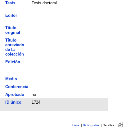
Tesis
Tesis doctoral
Editor
Título
original
Título
abreviado
de la
colección
Edición
Medio
Conferencia
Aprobado
no
ID único
1724
Lista
|
Bibliografía
|
Detalles