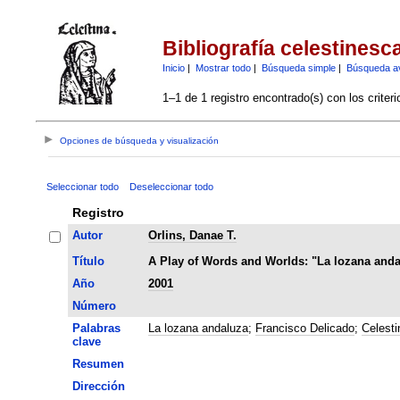
Bibliografía celestinesc
Inicio
|
Mostrar todo
|
Búsqueda simple
|
Búsqueda a
1–1 de 1 registro encontrado(s) con los criter
Opciones de búsqueda y visualización
Seleccionar todo
Deseleccionar todo
Registro
Autor
Orlins, Danae T.
Título
A Play of Words and Worlds: "La lozana anda
Año
2001
Número
Palabras
La lozana andaluza
;
Francisco Delicado
;
Celest
clave
Resumen
Dirección