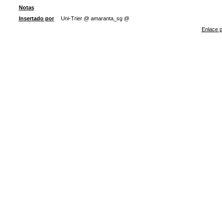
Notas
Insertado por
Uni-Trier @ amaranta_sg @
Enlace p